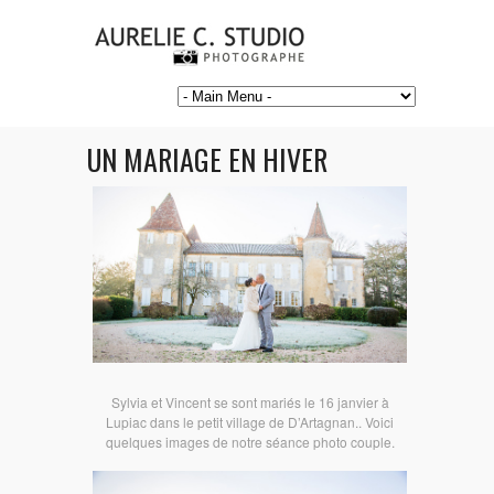
UN MARIAGE EN HIVER
Sylvia et Vincent se sont mariés le 16 janvier à
Lupiac dans le petit village de D’Artagnan.. Voici
quelques images de notre séance photo couple.