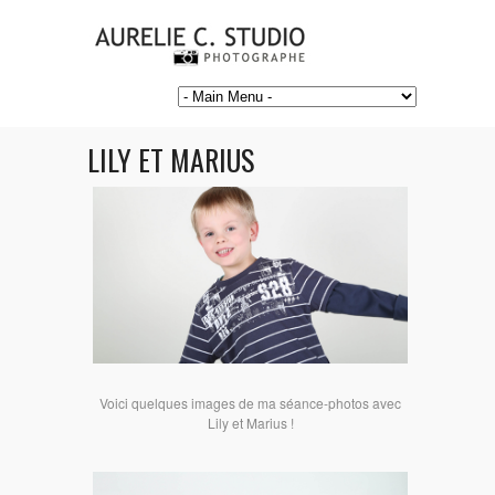
LILY ET MARIUS
Voici quelques images de ma séance-photos avec
Lily et Marius !