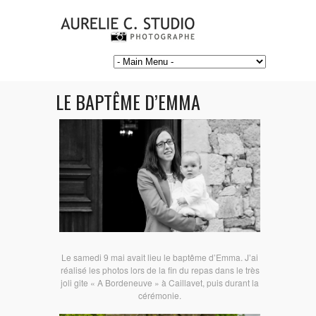
LE BAPTÊME D’EMMA
Le samedi 9 mai avait lieu le baptême d’Emma. J’ai
réalisé les photos lors de la fin du repas dans le très
joli gite « A Bordeneuve » à Caillavet, puis durant la
cérémonie.