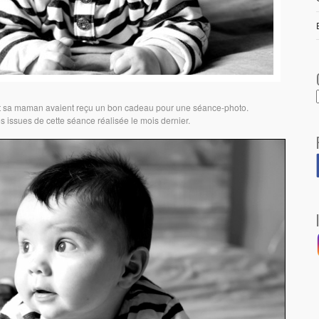
et sa maman avaient reçu un bon cadeau pour une séance-photo.
 issues de cette séance réalisée le mois dernier.