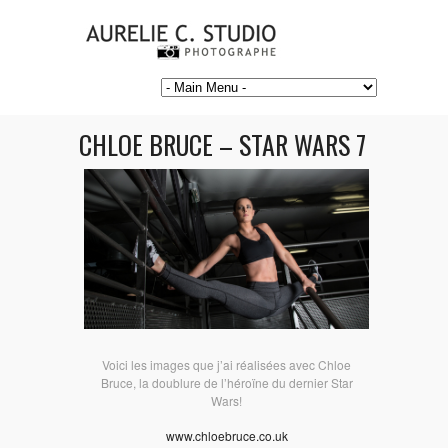
CHLOE BRUCE – STAR WARS 7
Voici les images que j’ai réalisées avec Chloe
Bruce, la doublure de l’héroïne du dernier Star
Wars!
www.chloebruce.co.uk