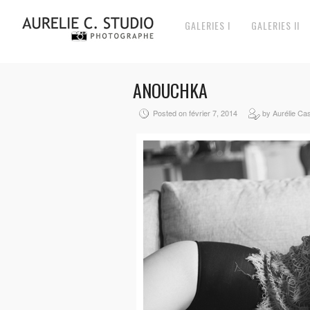
GALERIES I
GALERIES II
ANOUCHKA
Posted on février 7, 2014
by Aurélie 